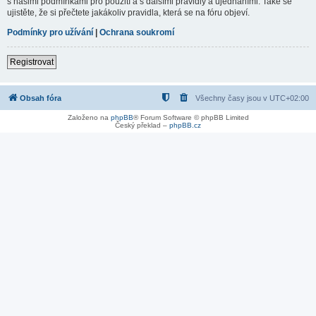
s našimi podmínkami pro použití a s dalšími pravidly a ujednáními. Také se
ujistěte, že si přečtete jakákoliv pravidla, která se na fóru objeví.
Podmínky pro užívání
|
Ochrana soukromí
Registrovat
Obsah fóra
Všechny časy jsou v
UTC+02:00
Založeno na
phpBB
® Forum Software © phpBB Limited
Český překlad –
phpBB.cz