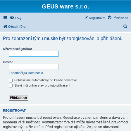
GEUS ware s.r.o.
FAQ
Registrovat
Přihlásit se
H
Obsah fóra
l
Pro zobrazení týmu musíte být zaregistrováni a přihlášeni.
e
d
Uživatelské jméno:
a
t
Heslo:
Zapomněl(a) jsem heslo
Přihlásit mě automaticky při každé návštěvě
Skrýt můj online stav pro toto přihlášení
REGISTROVAT
Pro přihlášení musíte být registrován. Registrace trvá jen pár vteřin a dává vám
mnohem větší možnosti. Administrátor fóra též může dávat rozšířené pravomoci
registrovaným uživatelům. Před registrací se ujistěte, že jste se obeznámili